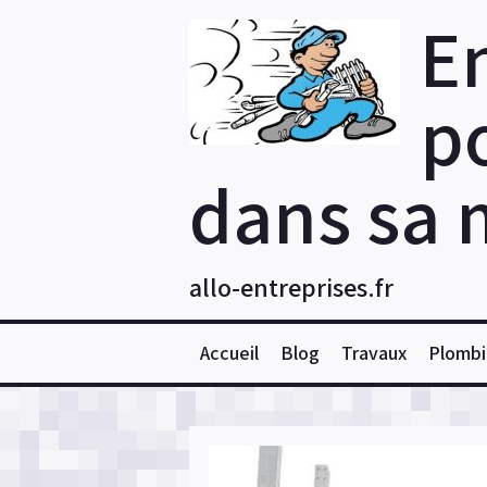
Skip
E
to
content
po
dans sa 
allo-entreprises.fr
Accueil
Blog
Travaux
Plombi