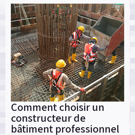
bricolage
dans
les
travaux
de
rénovation
? »
Comment choisir un
constructeur de
bâtiment professionnel