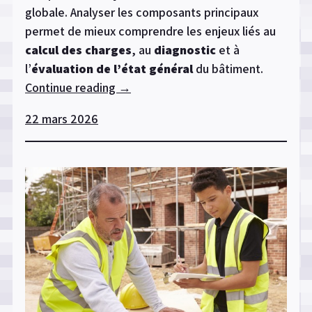
globale. Analyser les composants principaux
permet de mieux comprendre les enjeux liés au
calcul des charges
, au
diagnostic
et à
l’
évaluation de l’état général
du bâtiment.
Continue reading
« Analyse
→
des
22 mars 2026
éléments
clés
d’une
charpente :
comprendre
la
structure
porteuse »