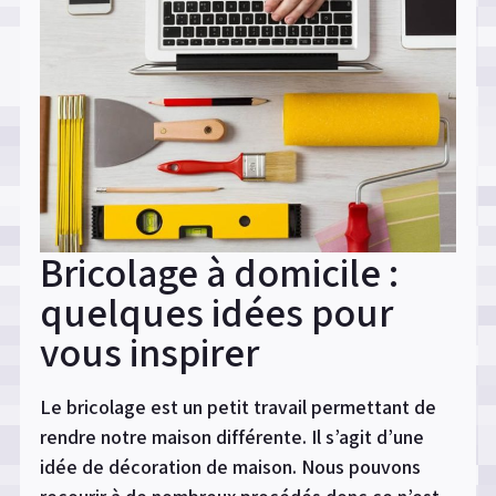
bâtiment
:
le
guide
de
choix
d’entreprise »
Bricolage à domicile :
quelques idées pour
vous inspirer
Le bricolage est un petit travail permettant de
rendre notre maison différente. Il s’agit d’une
idée de décoration de maison. Nous pouvons