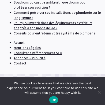
Bouchons ou casque antibruit : que choisir pour
protéger son audition ?
Comment préserver ses installations de plomberie sur le
long terme ?
Pourquoi investir dans des équipements extérieurs
adaptés à son mode de vie ?
Conseils pour entretenir votre système de plomberie
Accueil
Mentions Légales
Consultant Référencement SEO
Annonces – Publicité
Contact
We use cookies to ensure that we give you the best
© 2026
Engager une entreprise pour réaliser des
experience on our website. If you continue to use this site we
travaux dans sa maison
|
Proudly powered by
will assume that you are happy with it.
WordPress
Ok