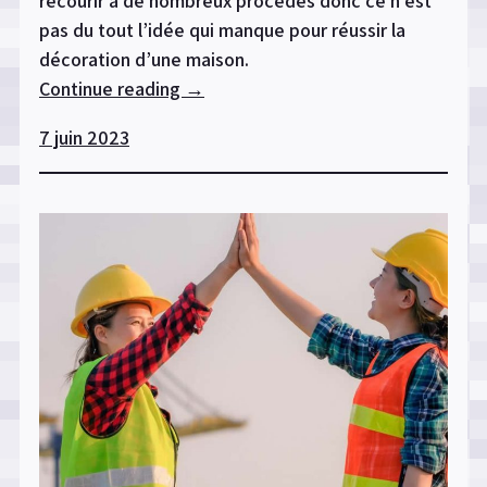
recourir à de nombreux procédés donc ce n’est
pas du tout l’idée qui manque pour réussir la
décoration d’une maison.
Continue reading
« Bricolage
→
à
7 juin 2023
domicile
:
quelques
idées
pour
vous
inspirer »