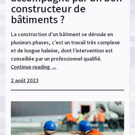
constructeur de
bâtiments ?
La construction d’un bâtiment se déroule en
plusieurs phases, c’est un travail très complexe
et de longue haleine, dont l’intervention est
conseillée par un professionnel qualifié.
Continue reading
« Les
→
avantages
2 août 2023
d’être
accompagné
par
un
bon
constructeur
de