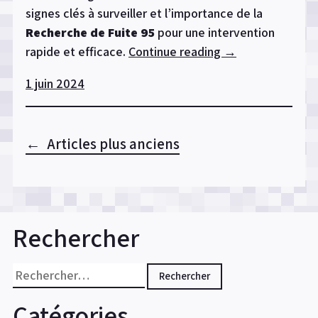
signes clés à surveiller et l’importance de la
Recherche de Fuite 95
pour une intervention
rapide et efficace.
Continue reading
« Recherche
→
de
1 juin 2024
fuite
:
Les
Articles plus anciens
signes
Navigation
avant-
des
coureurs
à
articles
ne
Rechercher
pas
ignorer »
Rechercher :
Catégories