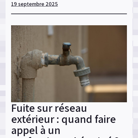
19 septembre 2025
différences
de
prix
entre
les
plombiers
à
Orléans »
Fuite sur réseau
extérieur : quand faire
appel à un