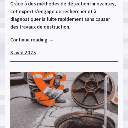
Grâce à des méthodes de détection innovantes,
cet expert s’engage de rechercher et à
diagnostiquer la fuite rapidement sans causer
des travaux de destruction.
Continue reading
« Fuite
→
sur
8 avril 2025
le
toit
:
comment
la
localiser
sans
attendre
? »