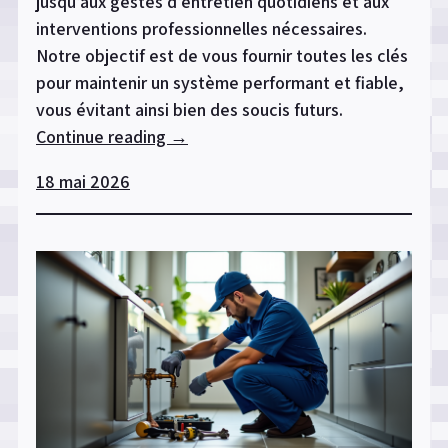
jusqu’aux gestes d’entretien quotidiens et aux
interventions professionnelles nécessaires.
Notre objectif est de vous fournir toutes les clés
pour maintenir un système performant et fiable,
vous évitant ainsi bien des soucis futurs.
Continue reading
« Comment
→
préserver
18 mai 2026
ses
installations
de
plomberie
sur
le
long
terme
? »