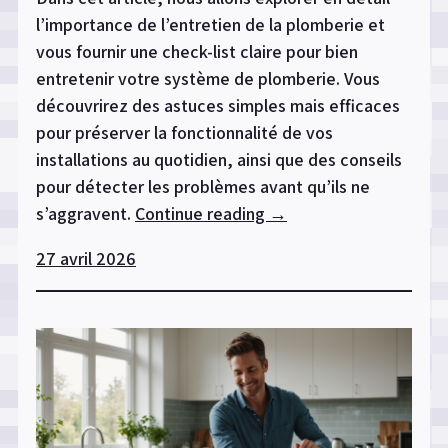
l’importance de l’entretien de la plomberie et
vous fournir une check-list claire pour bien
entretenir votre système de plomberie. Vous
découvrirez des astuces simples mais efficaces
pour préserver la fonctionnalité de vos
installations au quotidien, ainsi que des conseils
pour détecter les problèmes avant qu’ils ne
s’aggravent.
Continue reading
« Conseils
→
pour
27 avril 2026
entretenir
votre
système
de
plomberie »