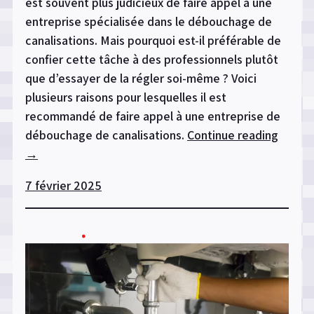
est souvent plus judicieux de faire appel à une
entreprise spécialisée dans le débouchage de
canalisations. Mais pourquoi est-il préférable de
confier cette tâche à des professionnels plutôt
que d’essayer de la régler soi-même ? Voici
plusieurs raisons pour lesquelles il est
recommandé de faire appel à une entreprise de
débouchage de canalisations.
Continue reading
« Pour
→
faut-
il
7 février 2025
appele
une
entrep
de
débou
de
canali