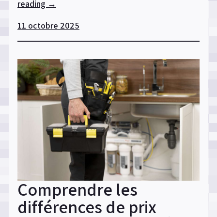
reading
« Installer
→
un
11 octobre 2025
chauffe-
eau
à
gaz
en
espace
restreint
:
guide
pratique »
Comprendre les
différences de prix