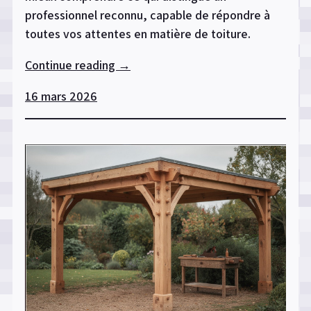
professionnel reconnu, capable de répondre à
toutes vos attentes en matière de toiture.
Continue reading
« Couvreur
→
professionnel
16 mars 2026
en
Marne
:
les
critères
qui
font
la
différence »