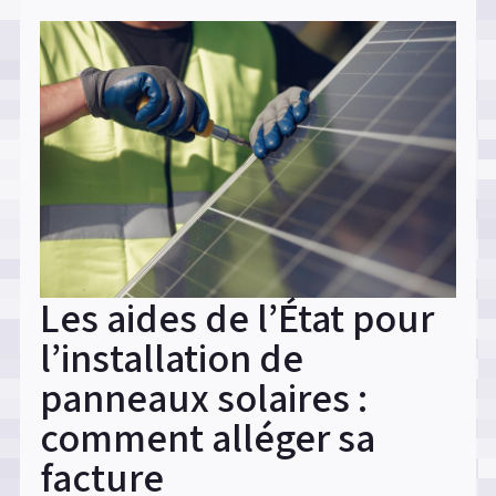
à
gaz
en
espace
restreint
:
guide
pratique »
Les aides de l’État pour
l’installation de
panneaux solaires :
comment alléger sa
facture