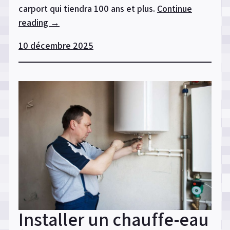
carport qui tiendra 100 ans et plus.
Continue
reading
« Un
→
carport
10 décembre 2025
en
chêne
pensé
pour
durer
100
ans
:
techniques
et
astuces
de
Installer un chauffe-eau
maître