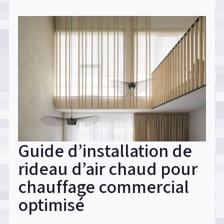
pour
l’installation
de
panneaux
solaires
:
comment
alléger
sa
facture
Guide d’installation de
d’investissement »
rideau d’air chaud pour
chauffage commercial
optimisé