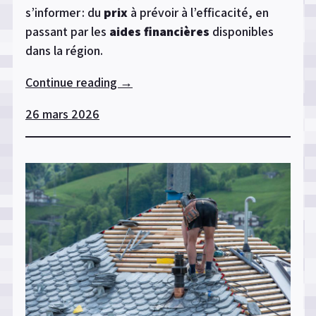
s’informer : du
prix
à prévoir à l’efficacité, en
passant par les
aides financières
disponibles
dans la région.
Continue reading
« Pompe
→
à
26 mars 2026
chaleur
air/eau
en
Vosges
:
comprendre
les
avantages,
les
coûts
et