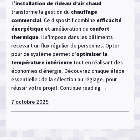
L’
installation de rideau d’air chaud
transforme la gestion du
chauffage
commercial
. Ce dispositif combine
efficacité
énergétique
et amélioration du
confort
thermique
. Il s’impose dans les bâtiments
recevant un flux régulier de personnes. Opter
pour ce système permet d’
optimiser la
température intérieure
tout en réalisant des
économies d’énergie. Découvrez chaque étape
essentielle : de la sélection au réglage, pour
réussir votre projet.
Continue reading
« Guide
→
d’installation
7 octobre 2025
de
rideau
d’air
chaud
pour