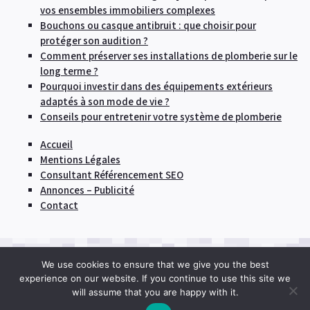
vos ensembles immobiliers complexes
Bouchons ou casque antibruit : que choisir pour
protéger son audition ?
Comment préserver ses installations de plomberie sur le
long terme ?
Pourquoi investir dans des équipements extérieurs
adaptés à son mode de vie ?
Conseils pour entretenir votre système de plomberie
Accueil
Mentions Légales
Consultant Référencement SEO
Annonces – Publicité
Contact
We use cookies to ensure that we give you the best
© 2026
Engager une entreprise pour réaliser des
experience on our website. If you continue to use this site we
travaux dans sa maison
|
Proudly powered by
will assume that you are happy with it.