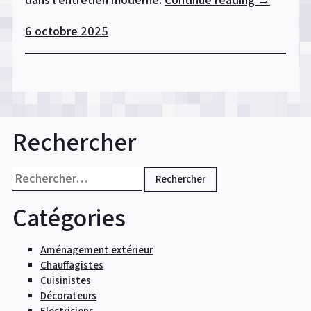
la
6 octobre 2025
liberté
de
nettoyag
avec
l’aspirate
laveur
Rechercher
sans
fil »
Rechercher :
Catégories
Aménagement extérieur
Chauffagistes
Cuisinistes
Décorateurs
Electriciens