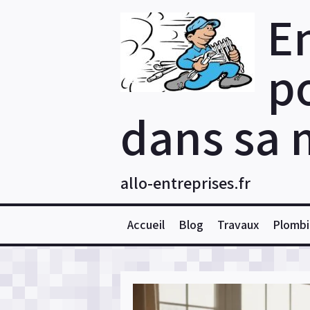
Skip
E
to
content
po
dans sa 
allo-entreprises.fr
Accueil
Blog
Travaux
Plombi