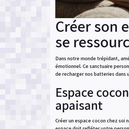
Créer son e
se ressour
Dans notre monde trépidant, amén
émotionnel. Ce sanctuaire perso
de recharger nos batteries dans 
Espace cocon 
apaisant
Créer un espace cocon chez soi n
espace doit refléter votre person