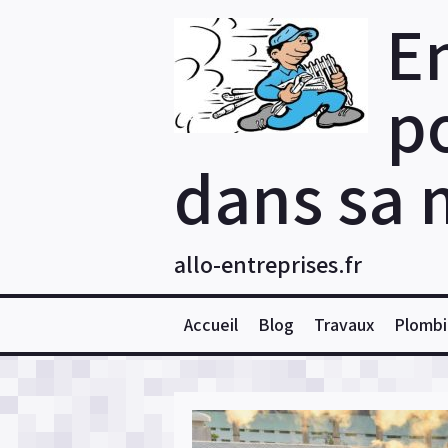
Skip
E
to
content
po
dans sa 
allo-entreprises.fr
Accueil
Blog
Travaux
Plombi