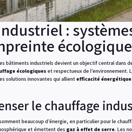
ndustriel : système
empreinte écologique
s bâtiments industriels devient un objectif central dans 
uffage écologiques
et respectueux de l’environnement. 
s solutions innovantes qui allient
efficacité énergétique
nser le chauffage indust
onsomment beaucoup d’énergie, en particulier pour le chauff
atmosphérique et émettent des
gaz à effet de serre
. Les n