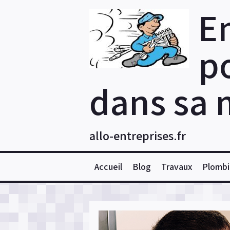
Skip
E
to
content
po
dans sa 
allo-entreprises.fr
Accueil
Blog
Travaux
Plombi