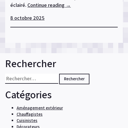
éclairé.
Continue reading
« Les
→
normes
8 octobre 2025
de
sécurité
à
examiner
avant
d’acheter
Rechercher
un
coffre-
Rechercher :
fort »
Catégories
Aménagement extérieur
Chauffagistes
Cuisinistes
Décorateurs