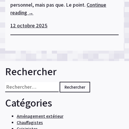
personnel, mais pas que. Le point.
Continue
reading
« 4
→
conseils
12 octobre 2025
pratiques
pour
choisir
une
entreprise
de
Rechercher
nettoyage
de
Rechercher :
canapé
à
Catégories
Strasbourg »
Aménagement extérieur
Chauffagistes
Cuisinistes