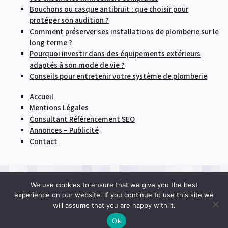
Bouchons ou casque antibruit : que choisir pour
protéger son audition ?
Comment préserver ses installations de plomberie sur le
long terme ?
Pourquoi investir dans des équipements extérieurs
adaptés à son mode de vie ?
Conseils pour entretenir votre système de plomberie
Accueil
Mentions Légales
Consultant Référencement SEO
Annonces – Publicité
Contact
We use cookies to ensure that we give you the best
© 2026
Engager une entreprise pour réaliser des
experience on our website. If you continue to use this site we
travaux dans sa maison
|
Proudly powered by
will assume that you are happy with it.
WordPress
Ok