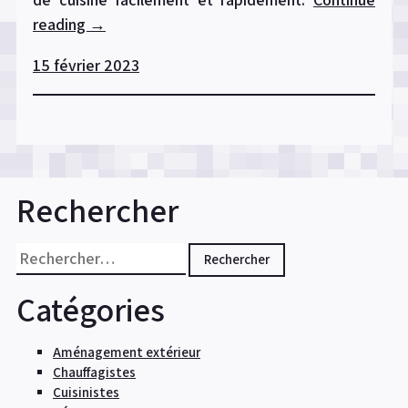
reading
« Comment
→
installer
15 février 2023
une
crédence
de
cuisine
? »
Rechercher
Rechercher :
Catégories
Aménagement extérieur
Chauffagistes
Cuisinistes