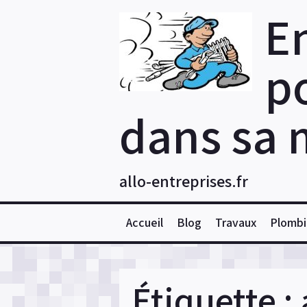
Skip
E
to
content
po
dans sa 
allo-entreprises.fr
Accueil
Blog
Travaux
Plombi
Étiquette :