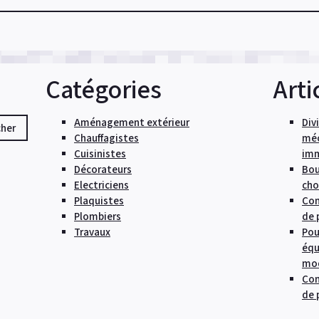
du
grillage
et
clôture
Catégories
Arti
en
aluminium:
Aménagement extérieur
Div
avantages
Chauffagistes
méc
clés »
Cuisinistes
imm
Décorateurs
Bou
Electriciens
cho
Plaquistes
Com
Plombiers
de 
Travaux
Pou
équ
mod
Con
de 