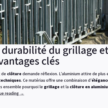
durabilité du grillage e
vantages clés
x de
clôture
demande réflexion. L’aluminium attire de plus 
techniques
. Ce matériau offre une combinaison d’
éléganc
s ensemble pourquoi le
grillage
et la
clôture en alumini
ue reading
« Esthétique
→
et
durabilité