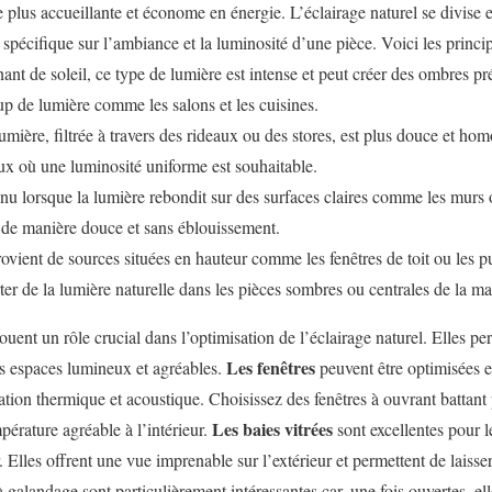
 plus accueillante et économe en énergie. L’éclairage naturel se divise e
spécifique sur l’ambiance et la luminosité d’une pièce. Voici les princi
nant de soleil, ce type de lumière est intense et peut créer des ombres préc
p de lumière comme les salons et les cuisines.
 lumière, filtrée à travers des rideaux ou des stores, est plus douce et ho
ux où une luminosité uniforme est souhaitable.
enu lorsque la lumière rebondit sur des surfaces claires comme les murs o
 de manière douce et sans éblouissement.
provient de sources situées en hauteur comme les fenêtres de toit ou les p
ter de la lumière naturelle dans les pièces sombres ou centrales de la ma
 jouent un rôle crucial dans l’optimisation de l’éclairage naturel. Elles 
Les fenêtres
es espaces lumineux et agréables.
peuvent être optimisées e
ation thermique et acoustique. Choisissez des fenêtres à ouvrant battant
Les baies vitrées
pérature agréable à l’intérieur.
sont excellentes pour 
. Elles offrent une vue imprenable sur l’extérieur et permettent de laisser
à galandage sont particulièrement intéressantes car, une fois ouvertes, el