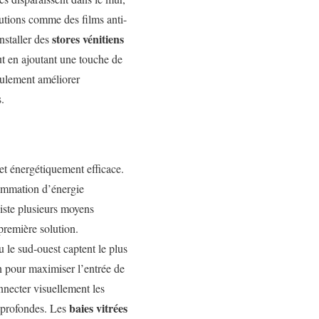
olutions comme des films anti-
stores vénitiens
nstaller des
ut en ajoutant une touche de
seulement améliorer
.
 et énergétiquement efficace.
sommation d’énergie
xiste plusieurs moyens
première solution.
u le sud-ouest captent le plus
n pour maximiser l’entrée de
nnecter visuellement les
baies vitrées
s profondes. Les